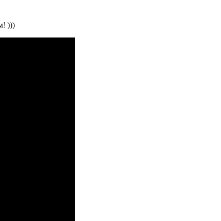
! )))