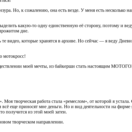
иться!
ензура. Но, к сожалению, она есть везде. У меня есть несколько 
 выделить какую-то одну единственную её сторону, поэтому и ве
прожитом дне.
ь те видео, которые хранятся в архиве. Но сейчас — я веду Дневн
о мотокросс!
осуществлении моей мечты, из байкерши стать настоящим МОТ
Моя творческая работа стала «ремеслом», от которой я устала. Сов
 всё еще приносят мне деньги. Но и вид деятельности на фирме 
то получится из этой моей затеи.
 новом творческом направлении.