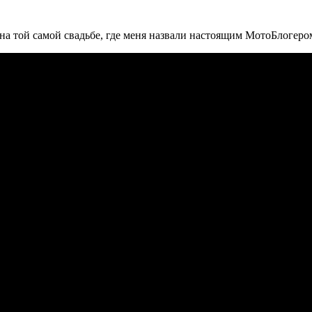
 на той самой свадьбе, где меня назвали настоящим МотоБлогером