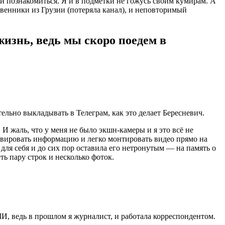
ной познакомиться. Я и в подметки не гожусь своим кумирам. А
твенники из Грузии (потеряла канал), и неповторимый
изнь, ведь мы скоро поедем в
ательно выкладывать в Телеграм, как это делает Бересневич.
И жаль, что у меня не было экшн-камеры и я это всё не
рхивировать информацию и легко монтировать видео прямо на
для себя и до сих пор оставила его нетронутым — на память о
ь пару строк и несколько фоток.
И, ведь в прошлом я журналист, и работала корреспондентом.