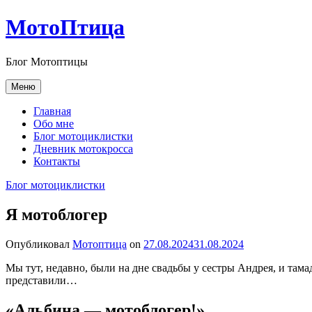
Перейти
МотоПтица
к
содержимому
Блог Мотоптицы
Меню
Главная
Обо мне
Блог мотоциклистки
Дневник мотокросса
Контакты
Блог мотоциклистки
Я мотоблогер
Опубликовал
Мотоптица
on
27.08.2024
31.08.2024
Мы тут, недавно, были на дне свадьбы у сестры Андрея, и тама
представили…
«Альбина — мотоблогер!»