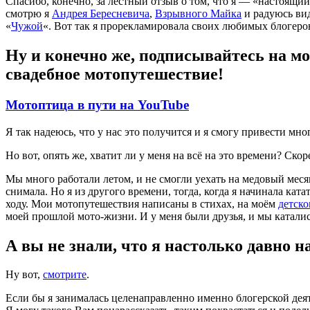
Спасибо, конечно, за лестный отзыв о том, что я — «настоящий
смотрю я
Андрея Бересневича
,
Взрывного Майка
и радуюсь вид
«
Чужой
«. Вот так я прорекламировала своих любимых блогеро
Ну и конечно же, подписывайтесь на м
свадебное мотопутешествие!
Мотоптица в пути на YouTube
Я так надеюсь, что у нас это получится и я смогу привести мно
Но вот, опять же, хватит ли у меня на всё на это времени? Ско
Мы много работали летом, и не смогли уехать на медовый месяц
снимала. Но я из другого времени, тогда, когда я начинала ка
ходу. Мои мотопутешествия написаны в стихах, на моём
детск
моей прошлой мото-жизни. И у меня были друзья, и мы каталис
А вы не знали, что я настолько давно 
Ну вот,
смотрите
.
Если бы я занималась целенаправленно именно блогерской деят