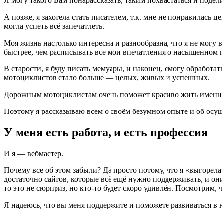
Я могу такого Вам понарассказать, таким похвастаться и подел
А позже, я захотела стать писателем, т.к. мне не понравилась ц
могла успеть всё запечатлеть.
Моя жизнь настолько интересна и разнообразна, что я не могу
быстрее, чем расписывать все мои впечатления о насыщенном 
В старости, я буду писать мемуары, и наконец, смогу обработат
мотоциклистов стало больше — целых, живых и успешных.
Дорожным мотоциклистам очень поможет красиво жить именн
Поэтому я рассказываю всем о своём безумном опыте и об 
У меня есть работа, и есть профессия
И я — вебмастер.
Почему все об этом забыли? Да просто потому, что я «выгорела». 
достаточно сайтов, которые всё ещё нужно поддерживать, и они
то это не сюрприз, но кто-то будет скоро удивлён. Посмотрим, ч
Я надеюсь, что вы меня поддержите и поможете развиваться в