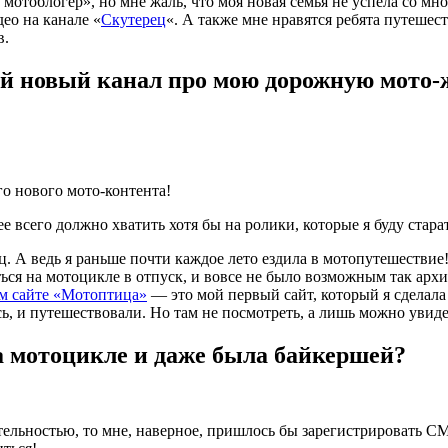
 мотоблогер», но мне жаль, что моя новая семья не успела со м
ео на канале «
Скутерец
«. А также мне нравятся ребята путешес
в.
ой новый канал про мою дорожную мото-ж
го нового мото-контента!
рее всего должно хватить хотя бы на ролики, которые я буду стар
. А ведь я раньше почти каждое лето ездила в мотопутешествие! 
таться на мотоцикле в отпуск, и вовсе не было возможным так а
ом сайте «Мотоптица»
— это мой первый сайт, который я сделала 
ь, и путешествовали. Но там не посмотреть, а лишь можно увидет
на мотоцикле и даже была байкершей?
ельностью, то мне, наверное, пришлось бы зарегистрировать СМ