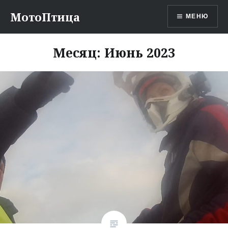
Перейти
МотоПтица
МЕНЮ
к
содержимому
Месяц:
Июнь 2023