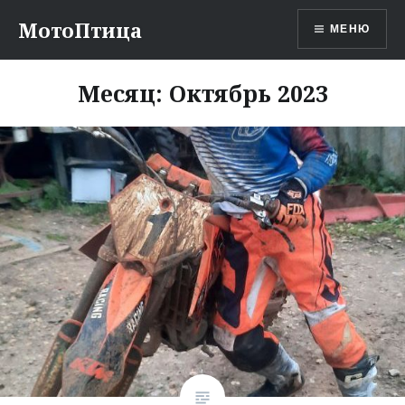
Перейти
МотоПтица
МЕНЮ
к
содержимому
Месяц:
Октябрь 2023