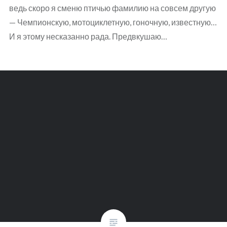
ведь скоро я сменю птичью фамилию на совсем другую
— Чемпионскую, мотоциклетную, гоночную, известную…
И я этому несказанно рада. Предвкушаю…