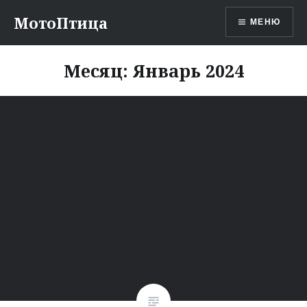
Перейти
МотоПтица
МЕНЮ
к
содержимому
Месяц:
Январь 2024