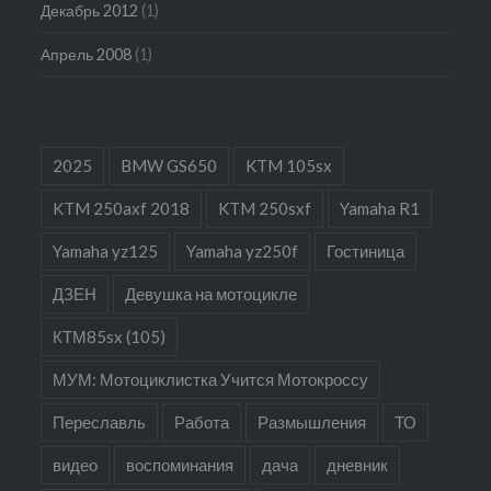
Декабрь 2012
(1)
Апрель 2008
(1)
2025
BMW GS650
KTM 105sx
KTM 250axf 2018
KTM 250sxf
Yamaha R1
Yamaha yz125
Yamaha yz250f
Гостиница
ДЗЕН
Девушка на мотоцикле
КТМ85sx (105)
МУМ: Мотоциклистка Учится Мотокроссу
Переславль
Работа
Размышления
ТО
видео
воспоминания
дача
дневник