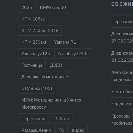
СВЕЖИ
2025
BMW GS650
KTM 105sx
Перезагру
KTM 250axf 2018
Дневник м
27.02.202
KTM 250sxf
Yamaha R1
Дневник мо
Yamaha yz125
Yamaha yz250f
21.02.202
Гостиница
ДЗЕН
Лето кончи
Девушка на мотоцикле
продолжа
КТМ85sx (105)
Я мотобло
МУМ: Мотоциклистка Учится
Надоело п
Мотокроссу
Кроссовый
Переславль
Работа
пробитым 
Размышления
ТО
видео