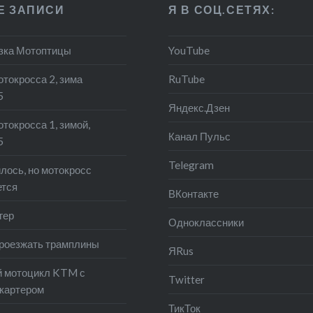
Е ЗАПИСИ
Я В СОЦ.СЕТЯХ:
зка Мотоптицы
YouTube
отокросса 2, зима
RuTube
5
Яндекс.Дзен
токросса 1, зимой,
Канал Пульс
5
Telegram
лось, но мотокросс
ется
ВКонтакте
гер
Одноклассники
роезжать трамплины
ЯRus
 мотоцикл KTM с
Twitter
картером
ТикТок