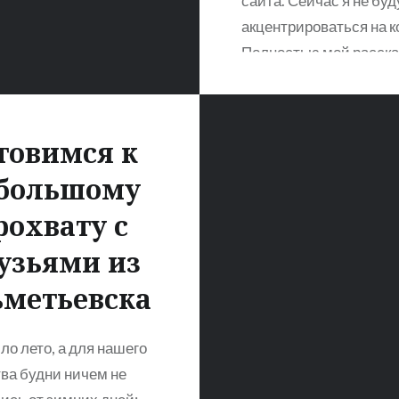
сайта. Сейчас я не буд
акцентрироваться на к
Полностью мой расска
впечатления Вы может
прочитать на сайте
motoptica.ru (Лента а
товимся к
001) — это здесь. А фо
большому
фотографии, я пожалу
перенесу… Уж очень
рохвату с
трогательные воспоми
узьями из
Женьке передаю приве
метьевска
ло лето, а для нашего
ва будни ничем не