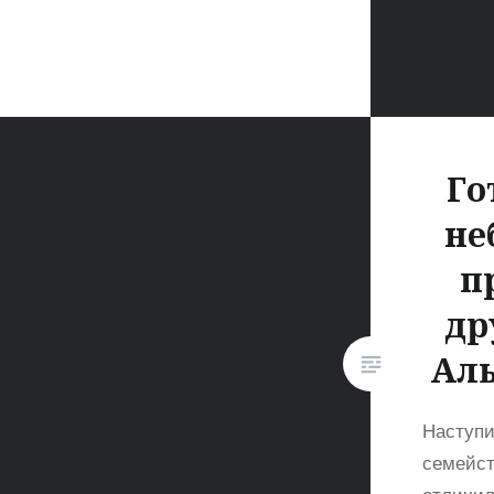
Го
не
п
др
Аль
Наступи
семейст