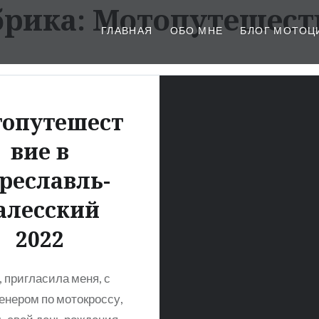
брика:
Мотопутешест
ГЛАВНАЯ
ОБО МНЕ
БЛОГ МОТОЦ
опутешест
вие в
реславль-
алесский
2022
, пригласила меня, с
енером по мотокроссу,