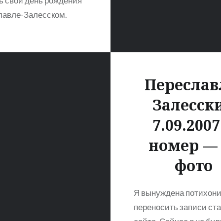
ь свой день рождения
лавле-Залесском.
Переслав
Залесск
7.09.2007
номер — 
фото
Я вынуждена потихони
переносить записи ста