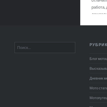
отличил
работа, 
дождали
прошлые
на одно
дачу в ц
после д
РУБРИ
Найти:
выскочи
пол лиц
Блог мото
неделю 
Высказыв
Дневник м
Мото стат
Мотопуте