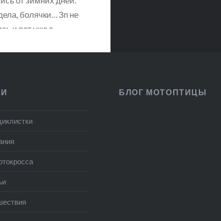
ись от зимних дней:
дела, болячки… Зп не
сь и вот уже в
 выходные мы ездили
м мотоцикле вдвоем на
елях экономии. А
ачи у меня вдруг
КИ
БЛОГ МОТОПТИЦЫ
л ячмень такой, что
а разнесло, на улицу
циклистки
не выхожу, а…
ания
отокросса
ЧИТАТЬ ДАЛЕЕ
ьи
шествия