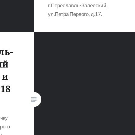
г.Переславль-Залесский,
ул.Петра Первого, д.17.
коортиданы 56.724405,
38.787161 Посмотреть на
Яндекс.Карты.
ль-
ий
 и
18
чку
рого